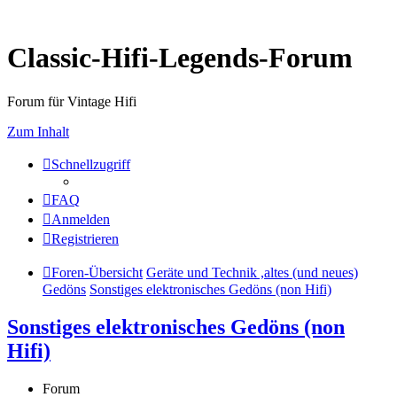
Classic-Hifi-Legends-Forum
Forum für Vintage Hifi
Zum Inhalt
Schnellzugriff
FAQ
Anmelden
Registrieren
Foren-Übersicht
Geräte und Technik ,altes (und neues)
Gedöns
Sonstiges elektronisches Gedöns (non Hifi)
Sonstiges elektronisches Gedöns (non
Hifi)
Forum